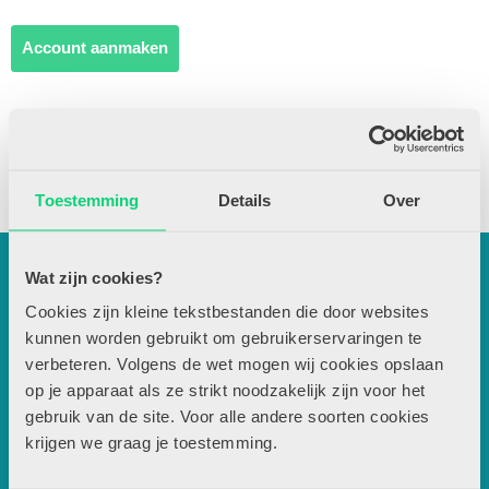
Account aanmaken
Nog geen abonnee?
Bekijk aanbod
Toestemming
Details
Over
Contactgegevens
Wat zijn cookies?
Uitgeverij Zwijsen
T.a.v. redactie JSW
Cookies zijn kleine tekstbestanden die door websites
kunnen worden gebruikt om gebruikerservaringen te
Locomotiefboulevard 101
verbeteren. Volgens de wet mogen wij cookies opslaan
5041 SE Tilburg
op je apparaat als ze strikt noodzakelijk zijn voor het
013-5838800
gebruik van de site. Voor alle andere soorten cookies
contact@jsw.nl
krijgen we graag je toestemming.