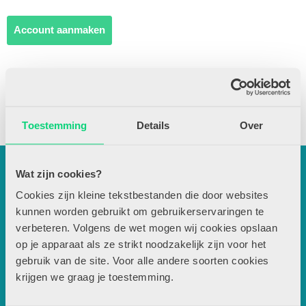
Account aanmaken
Nog geen abonnee?
Bekijk aanbod
Toestemming
Details
Over
Contactgegevens
Wat zijn cookies?
Uitgeverij Zwijsen
T.a.v. redactie JSW
Cookies zijn kleine tekstbestanden die door websites
kunnen worden gebruikt om gebruikerservaringen te
Locomotiefboulevard 101
verbeteren. Volgens de wet mogen wij cookies opslaan
5041 SE Tilburg
op je apparaat als ze strikt noodzakelijk zijn voor het
013-5838800
gebruik van de site. Voor alle andere soorten cookies
contact@jsw.nl
krijgen we graag je toestemming.