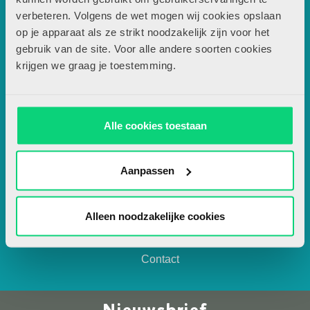
verbeteren. Volgens de wet mogen wij cookies opslaan
Contactgegevens
op je apparaat als ze strikt noodzakelijk zijn voor het
gebruik van de site. Voor alle andere soorten cookies
Uitgeverij Zwijsen
krijgen we graag je toestemming.
T.a.v. redactie JSW
Locomotiefboulevard 101
5041 SE Tilburg
Alle cookies toestaan
013-5838800
contact@jsw.nl
Aanpassen
Over JSW
Alleen noodzakelijke cookies
Artikel insturen
Adverteren
Contact
Nieuwsbrief