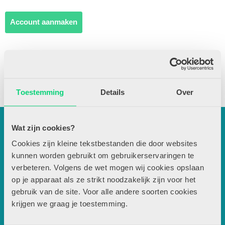
Account aanmaken
Nog geen abonnee?
Bekijk aanbod
Toestemming
Details
Over
Contactgegevens
Wat zijn cookies?
Uitgeverij Zwijsen
T.a.v. redactie JSW
Cookies zijn kleine tekstbestanden die door websites
kunnen worden gebruikt om gebruikerservaringen te
Locomotiefboulevard 101
verbeteren. Volgens de wet mogen wij cookies opslaan
5041 SE Tilburg
op je apparaat als ze strikt noodzakelijk zijn voor het
013-5838800
gebruik van de site. Voor alle andere soorten cookies
contact@jsw.nl
krijgen we graag je toestemming.