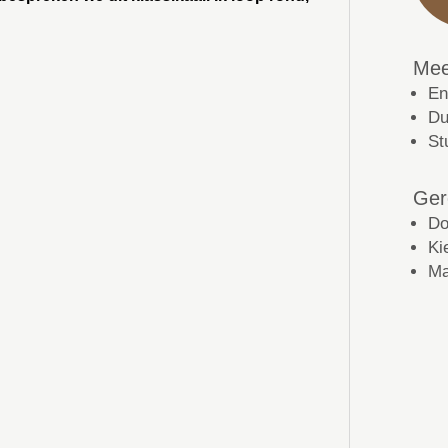
Mee
En
Du
St
Ger
Do
Ki
Ma