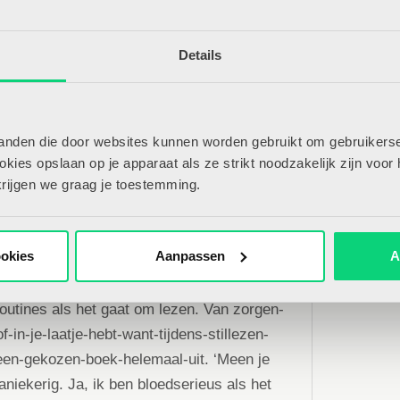
lië of regenachtige Zeeland zijn net iets
Details
het dak, binnen is de verkoeling ver te
t reguleren van een positief klimaat in de
amde forming-fase (verkenningsfase)
nnismakingsspelletjes staan die met veel
tanden die door websites kunnen worden gebruikt om gebruikerse
n gespeeld. Daarnaast bepalen we samen een
ies opslaan op je apparaat als ze strikt noodzakelijk zijn voor 
eer veilig en fijn te houden. Wat
krijgen we graag je toestemming.
aatste jaar op de basisschool? En vooral:
 en ik belangrijk?
ookies
Aanpassen
A
 opfriscursus omtrent de
inderende hitte haar hoogtepunt bereikt,
routines als het gaat om lezen. Van zorgen-
-in-je-laatje-hebt-want-tijdens-stillezen-
een-gekozen-boek-helemaal-uit. ‘Meen je
aniekerig. Ja, ik ben bloedserieus als het