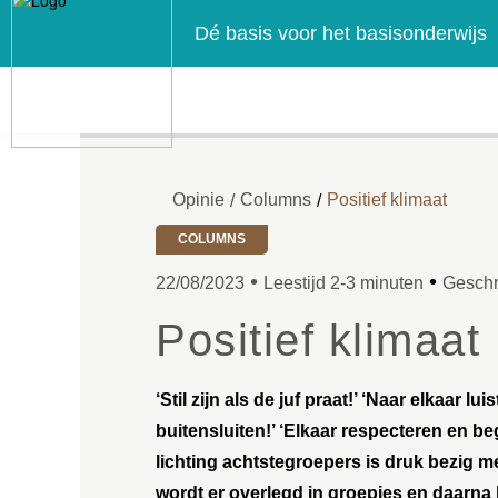
Dé basis voor het basisonderwijs
Opinie
Columns
Positief klimaat
/
/
COLUMNS
•
•
22/08/2023
Leestijd 2-3 minuten
Geschr
Positief klimaat
‘Stil zijn als de juf praat!’ ‘Naar elkaar l
buitensluiten!’ ‘Elkaar respecteren en be
lichting achtstegroepers is druk bezig m
wordt er overlegd in groepjes en daarna 