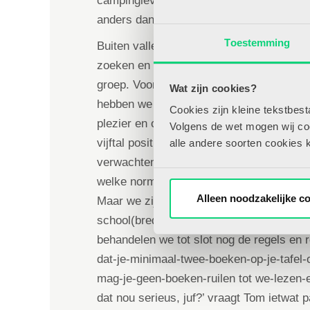
campingleven in het zonovergoten Zuid-Ita
anders dan hier in de klas.
Toestemming
Buiten vallen de mussen ondertussen van 
zoeken en toch werkt deze groep 8 aan he
groep. Voor de kick-off van deze zogena
Wat zijn cookies?
hebben we op de planning uitgebreide ke
Cookies zijn kleine tekstbes
plezier en opperste concentratie worde
Volgens de wet mogen wij cook
vijftal positieve groepsafspraken om de sf
alle andere soorten cookies 
verwachten mijn achtstegroepers in hun l
welke normen en waarden vinden mijn duo
Alleen noodzakelijke c
Maar we zijn er nog lang niet. Een kleine
school(brede)regels volgt en voordat de z
behandelen we tot slot nog de regels en 
dat-je-minimaal-twee-boeken-op-je-tafel-of
mag-je-geen-boeken-ruilen tot we-lezen-
dat nou serieus, juf?’ vraagt Tom ietwat p