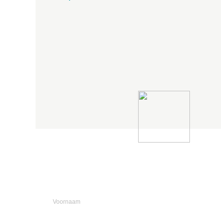
N
Nieuwsbrief
Meld je hieronder aan voor de nieuwsbrief
van JSW