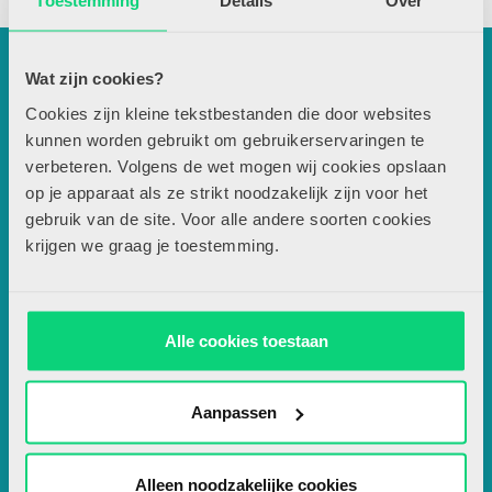
Toestemming
Details
Over
Wat zijn cookies?
Contactgegevens
Cookies zijn kleine tekstbestanden die door websites
kunnen worden gebruikt om gebruikerservaringen te
verbeteren. Volgens de wet mogen wij cookies opslaan
Uitgeverij Zwijsen
op je apparaat als ze strikt noodzakelijk zijn voor het
T.a.v. redactie JSW
gebruik van de site. Voor alle andere soorten cookies
krijgen we graag je toestemming.
Locomotiefboulevard 101
Alle cookies toestaan
5041 SE Tilburg
013-5838800
Aanpassen
Alleen noodzakelijke cookies