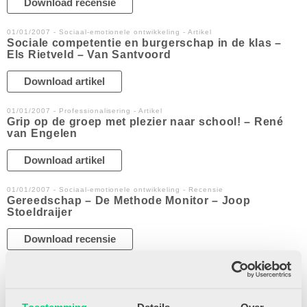
Download recensie
01/01/2007 - Sociaal-emotionele ontwikkeling - Artikel
Sociale competentie en burgerschap in de klas –
Els Rietveld – Van Santvoord
Download artikel
01/01/2007 - Professionalisering - Artikel
Grip op de groep met plezier naar school! – René
van Engelen
Download artikel
01/01/2007 - Sociaal-emotionele ontwikkeling - Recensie
Gereedschap – De Methode Monitor – Joop
Stoeldraijer
Download recensie
01/01/2005 - Overig - Artikel
Kinderen hebben de natuur nodig – Kees Both
Download artikel