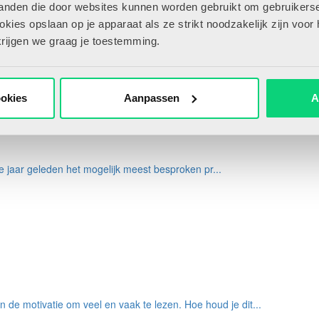
tanden die door websites kunnen worden gebruikt om gebruikerse
ies opslaan op je apparaat als ze strikt noodzakelijk zijn voor 
elijking met het OESO-gemiddelde (OECD, 2023). Beter ...
krijgen we graag je toestemming.
ookies
Aanpassen
A
ie jaar geleden het mogelijk meest besproken pr...
de motivatie om veel en vaak te lezen. Hoe houd je dit...