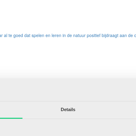
l te goed dat spelen en leren in de natuur positief bijdraagt aan de on
ee werk je aan het welbevinden, de cognitieve ontwikkeling en de gezon
Details