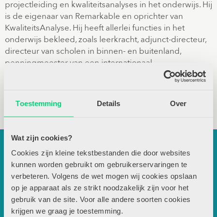
projectleiding en kwaliteitsanalyses in het onderwijs. Hij
is de eigenaar van Remarkable en oprichter van
KwaliteitsAnalyse. Hij heeft allerlei functies in het
onderwijs bekleed, zoals leerkracht, adjunct-directeur,
directeur van scholen in binnen- en buitenland,
penningmeester van een internationaal
onderwijsplatform en lid van de Raad van Toezicht.
Mark vindt het belangrijk om de kennis over leren en
ontwikkelen op de juiste plek terecht te laten komen.
Toestemming
Details
Over
Leer Inouk Boerma kennen
Contactgegevens
Wat zijn cookies?
Cookies zijn kleine tekstbestanden die door websites
Uitgeverij Zwijsen
kunnen worden gebruikt om gebruikerservaringen te
T.a.v. redactie JSW
verbeteren. Volgens de wet mogen wij cookies opslaan
Locomotiefboulevard 101
op je apparaat als ze strikt noodzakelijk zijn voor het
5041 SE Tilburg
gebruik van de site. Voor alle andere soorten cookies
013-5838800
krijgen we graag je toestemming.