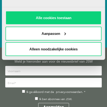
contact@jsw.nl
Over JSW
Alle cookies toestaan
Artikel insturen
Adverteren
Aanpassen
Contact
Alleen noodzakelijke cookies
Nieuwsbrief
Meld je hieronder aan voor de nieuwsbrief van JSW
Ik ga akkoord met de
privacyvoorwaarden.
*
Ik ben abonnee van JSW.