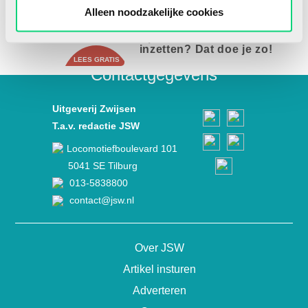
Alleen noodzakelijke cookies
REKENEN & WISKUNDE
Open leermateriaal
inzetten? Dat doe je zo!
Contactgegevens
Uitgeverij Zwijsen
T.a.v. redactie JSW
Locomotiefboulevard 101
5041 SE Tilburg
013-5838800
contact@jsw.nl
Over JSW
Artikel insturen
Adverteren