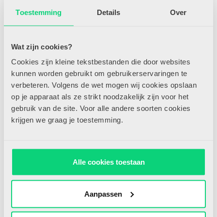
Toestemming
Details
Over
ICT & MEDIA
Leren zo verslavend als
Wat zijn cookies?
social media
Cookies zijn kleine tekstbestanden die door websites
kunnen worden gebruikt om gebruikerservaringen te
INTERVIEWS
verbeteren. Volgens de wet mogen wij cookies opslaan
‘Bewegen in de klas is pure
op je apparaat als ze strikt noodzakelijk zijn voor het
noodzaak’
gebruik van de site. Voor alle andere soorten cookies
krijgen we graag je toestemming.
TAAL
Aanvankelijk lezen: de
keuze is reuze
Alle cookies toestaan
TAAL
Aanpassen
Van onderzoek naar
lespraktijk