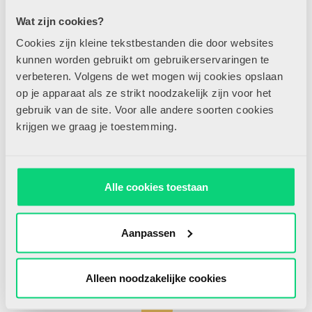
Wat zijn cookies?
BLOGS
Zo doen wij dat: Verjaardag
Cookies zijn kleine tekstbestanden die door websites
zonder traktatie
kunnen worden gebruikt om gebruikerservaringen te
verbeteren. Volgens de wet mogen wij cookies opslaan
op je apparaat als ze strikt noodzakelijk zijn voor het
PROFESSIONALISERING
Zo herken je faalangst
gebruik van de site. Voor alle andere soorten cookies
krijgen we graag je toestemming.
PROFESSIONALISERING
Ondersteuning van AI
Alle cookies toestaan
Aanpassen
PROFESSIONALISERING
365 tips
Alleen noodzakelijke cookies
TAAL