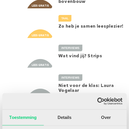
bovenbouw
TAAL
Zo heb je samen leesplezier!
INTERVIEWS
Wat vind jij? Strips
INTERVIEWS
Niet voor de klas: Laura
Vogelaar
TAAL
Over de grens: Denemarken
Toestemming
Details
Over