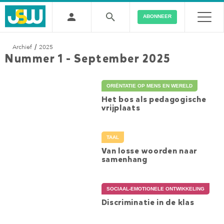
ABONNEER
Archief
2025
/
Nummer 1 - September 2025
ORIËNTATIE OP MENS EN WERELD
Het bos als pedagogische
vrijplaats
TAAL
Van losse woorden naar
samenhang
SOCIAAL-EMOTIONELE ONTWIKKELING
Discriminatie in de klas