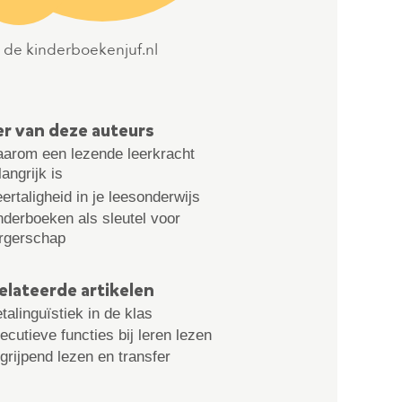
s de kinderboekenjuf.nl
Rigoberta Mejia Sian is
en expert diversiteit in
r van deze auteurs
arom een lezende leerkracht
langrijk is
ertaligheid in je leesonderwijs
nderboeken als sleutel voor
rgerschap
elateerde artikelen
talinguïstiek in de klas
ecutieve functies bij leren lezen
grijpend lezen en transfer