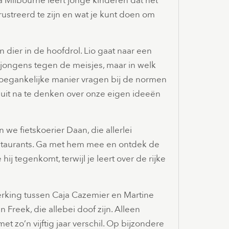
 Milbourne leert jonge kinderen dat het
rustreerd te zijn en wat je kunt doen om
dier in de hoofdrol. Lio gaat naar een
 jongens tegen de meisjes, maar in welk
 toegankelijke manier vragen bij de normen
 uit na te denken over onze eigen ideeën
 we fietskoerier Daan, die allerlei
estaurants. Ga met hem mee en ontdek de
j tegenkomt, terwijl je leert over de rijke
rking tussen Caja Cazemier en Martine
n Freek, die allebei doof zijn. Alleen
met zo’n vijftig jaar verschil. Op bijzondere