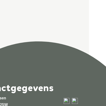
actgegevens
jsen
e JSW