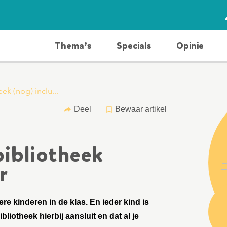
Thema’s
Specials
Opinie
k (nog) inclu...
Deel
Bewaar artikel
Rigoberta Mejia
ibliotheek
r
Sian
dere kinderen in de klas. En ieder kind is
liotheek hierbij aansluit en dat al je