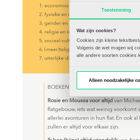
economische diversiteit
Toestemming
fysieke en mentale diversiteit
gender en seksuele diversiteit
Wat zijn cookies?
religie en levensbeschouwing
sociaal-culturele diversiteit
Cookies zijn kleine tekstbes
Volgens de wet mogen wij cook
(meer)taligheid
alle andere soorten cookies 
uiterlijke diversiteit
Alleen noodzakelijke c
BOEKENTIPS
Rosie en Moussa voor altijd
van Michael
flatgebouw, iets wat weinig voorkomt
allerlei avonturen in hun flat. En ook al
zullen er altijd voor elkaar zijn.