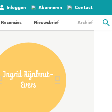
Zoeken
Inloggen
Abonneren
Contact
Recensies
Nieuwsbrief
Archief
Ingrid Rijnbout-
Rigoberta 
Evers
Sian