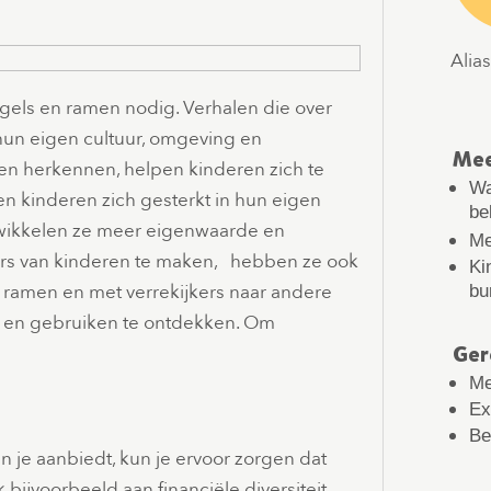
Rigoberta Mejia Sian is leescoördinator
Alia
en expert diversiteit in kinderboeken.
els en ramen nodig. Verhalen die over
hun eigen cultuur, omgeving en
Mee
en herkennen, helpen kinderen zich te
Wa
en kinderen zich gesterkt in hun eigen
be
ntwikkelen ze meer eigenwaarde en
Me
rs van kinderen te maken, hebben ze ook
Ki
 ramen en met verrekijkers naar andere
bu
n en gebruiken te ontdekken. Om
Ger
Me
Ex
Be
n je aanbiedt, kun je ervoor zorgen dat
bijvoorbeeld aan financiële diversiteit,