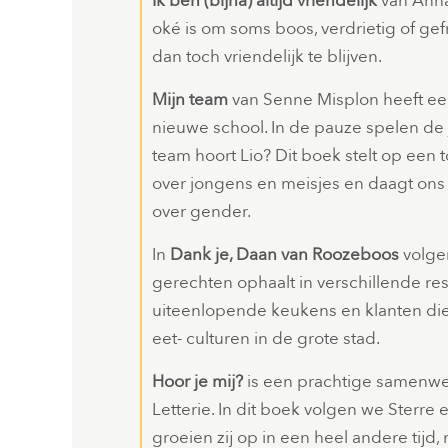
Ik ben (bijna) altijd vriendelijk
van Anna
oké is om soms boos, verdrietig of gef
dan toch vriendelijk te blijven.
Mijn team
van Senne Misplon heeft een 
nieuwe school. In de pauze spelen de
team hoort Lio? Dit boek stelt op een
over jongens en meisjes en daagt ons
over gender.
In
Dank je, Daan van Roozeboos
volgen
gerechten ophaalt in verschillende r
uiteenlopende keukens en klanten die hi
eet- culturen in de grote stad.
Hoor je mij?
is een prachtige samenwe
Letterie. In dit boek volgen we Sterre e
groeien zij op in een heel andere tijd, 