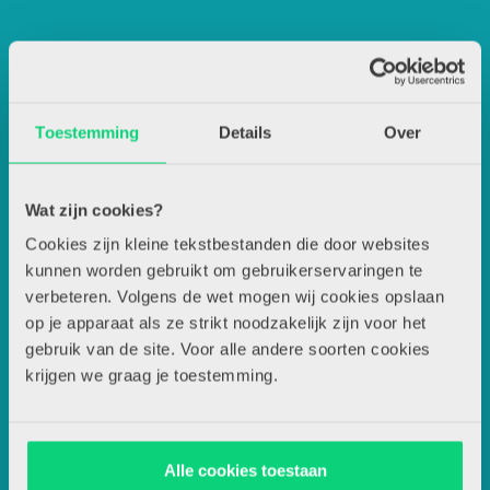
Contactgegevens
Uitgeverij Zwijsen
Toestemming
Details
Over
T.a.v. redactie JSW
Wat zijn cookies?
Locomotiefboulevard 101
Cookies zijn kleine tekstbestanden die door websites
kunnen worden gebruikt om gebruikerservaringen te
verbeteren. Volgens de wet mogen wij cookies opslaan
5041 SE Tilburg
op je apparaat als ze strikt noodzakelijk zijn voor het
gebruik van de site. Voor alle andere soorten cookies
013-5838800
krijgen we graag je toestemming.
Alle cookies toestaan
contact@jsw.nl