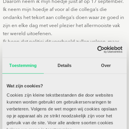
Daarom neem ik mijn hoedje juist af op 17 september.
Ik neem mijn hoedje af voor al die collega’s die
ondanks het tekort aan collega’s doen waar ze goed in
zijn en elke dag met veel plezier het allermooiste vak
ter wereld uitoefenen.
Ik hoop dat politici dit voorbeeld zullen volgen, maar
liever nog hun uiterste best gaan doen om het
lerarentekort aan te pakken. Dan zetten we volgend
jaar allemaal een feesthoed op.
Toestemming
Details
Over
Gerelateerde opinies
Wat zijn cookies?
COLUMNS
Cookies zijn kleine tekstbestanden die door websites
Doe eens normaal!
kunnen worden gebruikt om gebruikerservaringen te
verbeteren. Volgens de wet mogen wij cookies opslaan
op je apparaat als ze strikt noodzakelijk zijn voor het
COLUMNS
gebruik van de site. Voor alle andere soorten cookies
Kies!