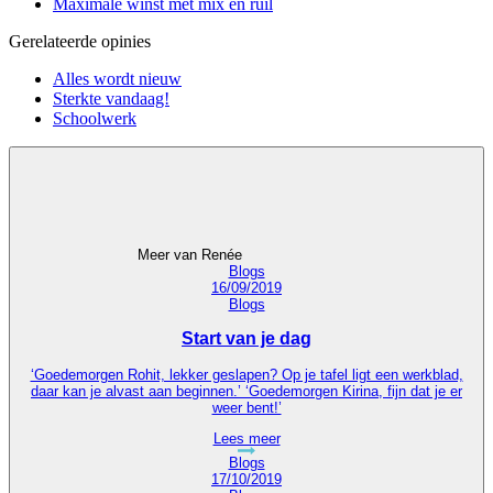
Maximale winst met mix en ruil
Gerelateerde opinies
Alles wordt nieuw
Sterkte vandaag!
Schoolwerk
Meer van Renée
16/09/2019
Blogs
Start van je dag
‘Goedemorgen Rohit, lekker geslapen? Op je tafel ligt een werkblad,
daar kan je alvast aan beginnen.’ ‘Goedemorgen Kirina, fijn dat je er
weer bent!’
Lees meer
17/10/2019