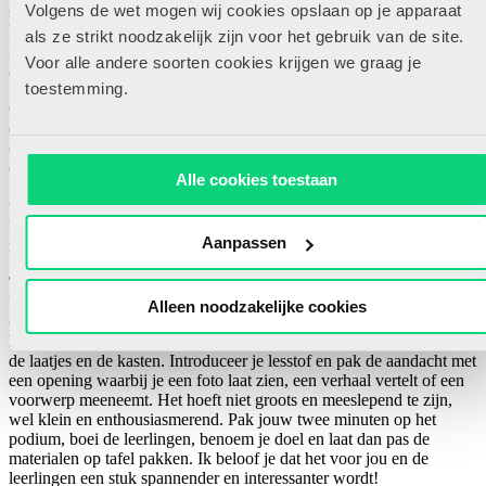
Volgens de wet mogen wij cookies opslaan op je apparaat
staan en laat de leerlingen een rij vormen en pas door naar buiten of
hun eten en drinken pakken als ze jou een goed antwoord hebben
als ze strikt noodzakelijk zijn voor het gebruik van de site.
gegeven. Hier raad ik je wel aan vragen te stellen waarbij meerdere
Voor alle andere soorten cookies krijgen we graag je
antwoorden goed zijn. Bij een aardrijkskundeles een vraag als
toestemming.
‘Noem een hoofdstad in Europa’ liever dan ‘Wat is de hoofdstad van
Oostenrijk?’ En ja, dan mogen ze een antwoord gebruiken dat ze
een klasgenoot horen geven. Je kan ook alle leerlingen laten zitten
op hun plek, het antwoord op hun wisbordje laten schrijven en bij
een duim van jou mogen ze door naar buiten. Of zet een
Alle cookies toestaan
meerkeuzevraag op het bord met de verschillende antwoorden in
verschillende kleuren, corresponderend met de potloden die ze
hebben. Juiste potlood omhoog? Duim van de leerkracht en door
Aanpassen
naar het speelplein!
Tip 6
Varieer, wees verrassend en creatief! Niet alleen in je afsluiting en je
Alleen noodzakelijke cookies
overgang, maar ook in de opening van de nieuwe les. Laat die
boeken, werkboeken, schriften, potloden en wisbordjes nog even in
de laatjes en de kasten. Introduceer je lesstof en pak de aandacht met
een opening waarbij je een foto laat zien, een verhaal vertelt of een
voorwerp meeneemt. Het hoeft niet groots en meeslepend te zijn,
wel klein en enthousiasmerend. Pak jouw twee minuten op het
podium, boei de leerlingen, benoem je doel en laat dan pas de
materialen op tafel pakken. Ik beloof je dat het voor jou en de
leerlingen een stuk spannender en interessanter wordt!