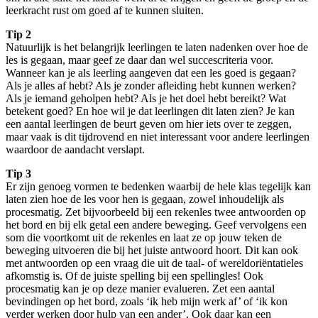
leerkracht rust om goed af te kunnen sluiten.
Tip 2
Natuurlijk is het belangrijk leerlingen te laten nadenken over hoe de
les is gegaan, maar geef ze daar dan wel succescriteria voor.
Wanneer kan je als leerling aangeven dat een les goed is gegaan?
Als je alles af hebt? Als je zonder afleiding hebt kunnen werken?
Als je iemand geholpen hebt? Als je het doel hebt bereikt? Wat
betekent goed? En hoe wil je dat leerlingen dit laten zien? Je kan
een aantal leerlingen de beurt geven om hier iets over te zeggen,
maar vaak is dit tijdrovend en niet interessant voor andere leerlingen
waardoor de aandacht verslapt.
Tip 3
Er zijn genoeg vormen te bedenken waarbij de hele klas tegelijk kan
laten zien hoe de les voor hen is gegaan, zowel inhoudelijk als
procesmatig. Zet bijvoorbeeld bij een rekenles twee antwoorden op
het bord en bij elk getal een andere beweging. Geef vervolgens een
som die voortkomt uit de rekenles en laat ze op jouw teken de
beweging uitvoeren die bij het juiste antwoord hoort. Dit kan ook
met antwoorden op een vraag die uit de taal- of wereldoriëntatieles
afkomstig is. Of de juiste spelling bij een spellingles! Ook
procesmatig kan je op deze manier evalueren. Zet een aantal
bevindingen op het bord, zoals ‘ik heb mijn werk af’ of ‘ik kon
verder werken door hulp van een ander’. Ook daar kan een