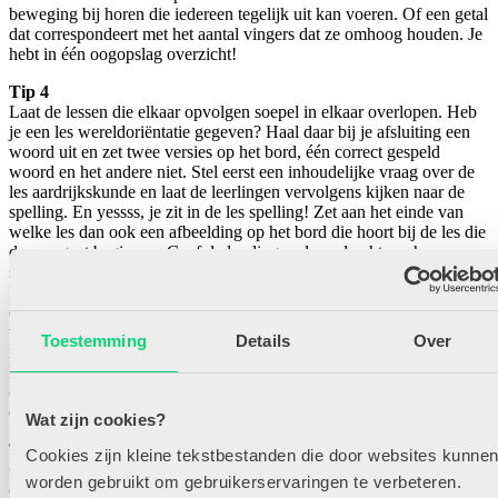
beweging bij horen die iedereen tegelijk uit kan voeren. Of een getal
dat correspondeert met het aantal vingers dat ze omhoog houden. Je
hebt in één oogopslag overzicht!
Tip 4
Laat de lessen die elkaar opvolgen soepel in elkaar overlopen. Heb
je een les wereldoriëntatie gegeven? Haal daar bij je afsluiting een
woord uit en zet twee versies op het bord, één correct gespeld
woord en het andere niet. Stel eerst een inhoudelijke vraag over de
les aardrijkskunde en laat de leerlingen vervolgens kijken naar de
spelling. En yessss, je zit in de les spelling! Zet aan het einde van
welke les dan ook een afbeelding op het bord die hoort bij de les die
daarna gaat beginnen. Geef de leerlingen de opdracht om hun
spullen op te ruimen terwijl ze in hun groepje mogen praten over de
kijkvraag die op het bord naast de afbeelding staat. Hier krijgen ze
een minuut de tijd voor waarna jij met een signaal de aandacht weer
vraagt en het nieuwe onderwerp is al geïntroduceerd! Deel terwijl je
Toestemming
Details
Over
nog pratend de vorige les afsluit iets uit wat de leerlingen nodig
hebben om te starten met de volgende les. Op de kaartjes staat een
opdracht, woord, tekst, plaatje waar ze vervolgens iets mee moeten
doen dat betrekking heeft op de volgende les.
Wat zijn cookies?
Tip 5
Cookies zijn kleine tekstbestanden die door websites kunne
Ga je na een les naar buiten of pakken de leerlingen hun eten en
worden gebruikt om gebruikerservaringen te verbeteren.
drinken? Stel een afsluitende vraag over je les, ga zelf bij de deur