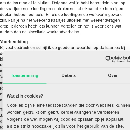
om de les mee af te sluiten. Datgene wat je hebt behandeld staat op
de kaartjes en de leerlingen controleren met elkaar of ze hun eigen
doelen hebben behaald. En als de leerlingen de werkvorm gewend
zijn, kan je na het weekend kaartjes uitdelen met weekendvragen
erop, iedereen heeft iets kunnen vertellen en het is weer eens wat
anders dan de klassikale weekendverhalen.
Voorbereiding
Bij veel opdrachten schrijf ik de goede antwoorden op de kaartjes bij
de vraag. Zo kunnen de leerlingen elkaar controleren. Hier gaat een
klassikale voorbereiding aan vooraf. Op het bord schrijf ik de mogelijke
reacties. Goed antwoord? Je geeft elkaar een complimentje. Geen
antwoord? Geef een tip of zeg het antwoord voor. Fout antwoord? Zeg
Toestemming
Details
Over
‘probeer het nog een keer’. Voorafgaand aan de werkvorm vraag ik
een leerling om samen met mij alles voor te doen. We doen alsof we
rondlopen door de klas, zien dat de ander beschikbaar is, geven
elkaar een rustige high five en dan begint de één. Het kan handig zijn
Wat zijn cookies?
om uit te spreken dat bijvoorbeeld de langste altijd begint.
Cookies zijn kleine tekstbestanden die door websites kunne
Toe te passen bij de kleuters?
worden gebruikt om gebruikerservaringen te verbeteren.
Ja! Een aantal van mijn startende leerkrachten heeft de werkvorm
Volgens de wet mogen wij cookies opslaan op je apparaat
omgedoopt tot ‘high five en ruil’. De werkvorm wordt vooral ingezet om
als ze strikt noodzakelijk zijn voor het gebruik van de site.
te oefenen met woorden. Als de voertuigen behandeld zijn, laat een